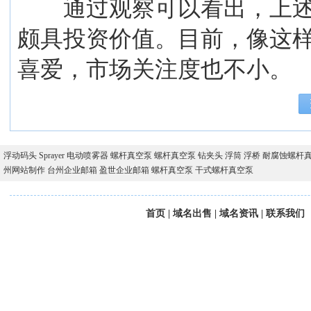
通过观察可以看出，上述3
颇具投资价值。目前，像这
喜爱，市场关注度也不小。
浮动码头
Sprayer
电动喷雾器
螺杆真空泵
螺杆真空泵
钻夹头
浮筒
浮桥
耐腐蚀螺杆
州网站制作
台州企业邮箱
盈世企业邮箱
螺杆真空泵
干式螺杆真空泵
首页
|
域名出售
|
域名资讯
|
联系我们
版