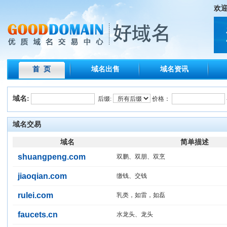
欢
首 页
域名出售
域名资讯
域名:
后缀:
价格：
域名交易
域名
简单描述
shuangpeng.com
双鹏、双朋、双烹
jiaoqian.com
缴钱、交钱
rulei.com
乳类，如雷，如磊
faucets.cn
水龙头、龙头