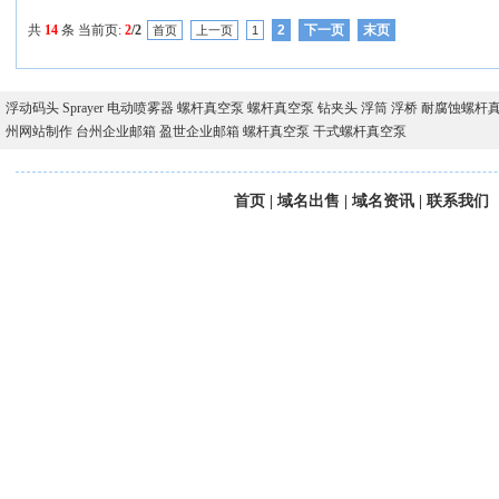
共
14
条 当前页:
2
/2
2
下一页
末页
首页
上一页
1
浮动码头
Sprayer
电动喷雾器
螺杆真空泵
螺杆真空泵
钻夹头
浮筒
浮桥
耐腐蚀螺杆
州网站制作
台州企业邮箱
盈世企业邮箱
螺杆真空泵
干式螺杆真空泵
首页
|
域名出售
|
域名资讯
|
联系我们
版